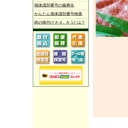
個体識別番号の義務化
かんたん個体識別番号検索
肉の格付けＡ-4，Ａ-5とは？