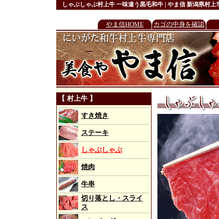
しゃぶしゃぶ
村上牛 一味違う黒毛和牛 | やま信 新潟県村上
やま信HOME
カゴの中身を確認
【 村上牛 】
すき焼き
ステーキ
しゃぶしゃぶ
焼肉
牛串
切り落とし・スライ
ス