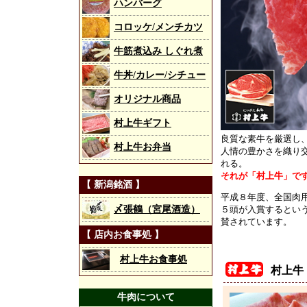
ハンバーグ
コロッケ/メンチカツ
牛筋煮込み しぐれ煮
牛丼/カレー/シチュー
オリジナル商品
村上牛ギフト
良質な素牛を厳選し
村上牛お弁当
人情の豊かさを織り
れる。
それが「村上牛」で
【 新潟銘酒 】
平成８年度、全国肉
〆張鶴（宮尾酒造）
５頭が入賞するとい
賛されています。
【 店内お食事処 】
村上牛お食事処
村上牛
牛肉について