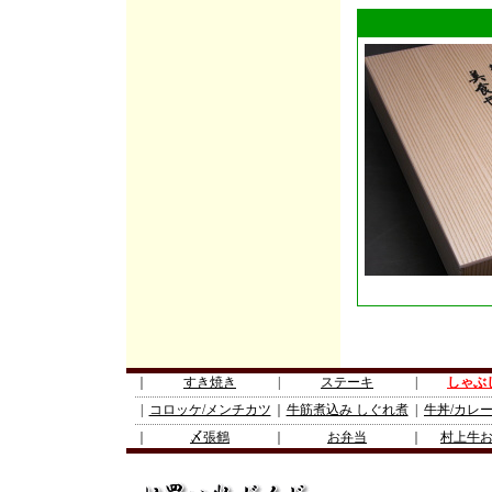
｜
すき焼き
|
ステーキ
|
しゃぶ
|
コロッケ/メンチカツ
｜
牛筋煮込み しぐれ煮
|
牛丼/カレ
｜
〆張鶴
｜
お弁当
｜
村上牛