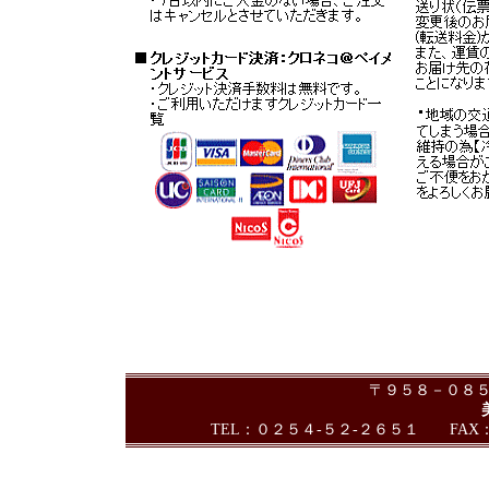
〒９５８－０８５
TEL：０２５４-５２-２６５１ FAX：０