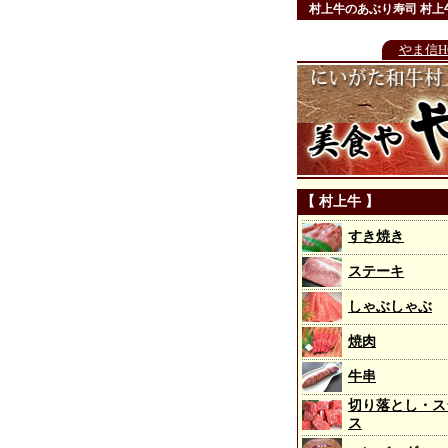
村上牛
のあぶり寿司 村上
やま信H
【 村上牛 】
すき焼き
ステーキ
しゃぶしゃぶ
焼肉
牛串
切り落とし・ス
ス