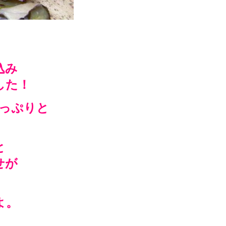
込み
した！
っぷりと
」
と
せが
よ。