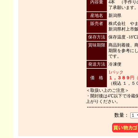
内容量
4本 （手作り
了承願います
産地名
新潟県
販売者
株式会社 や
新潟県村上市飯野
保存方法
保存温度 -18
賞味期限
商品到着後、
期限を参考に
です。
発送方法
冷凍便
1パック
価 格
１，３８９
円
（税込 １，５
＜取扱い上のご注意＞
・開封後は4℃以下で冷蔵
上がりください。
数量：