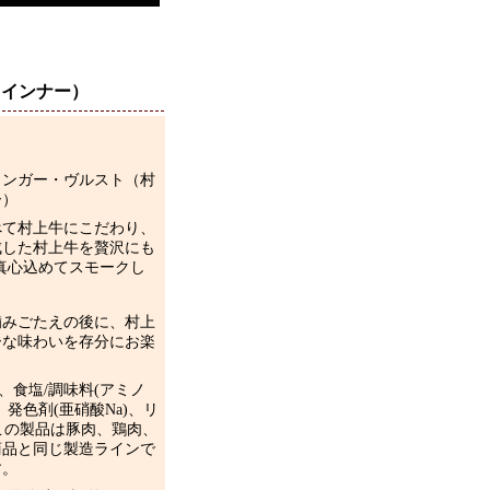
ウインナー）
リンガー・ヴルスト（村
ー）
べて村上牛にこだわり、
成した村上牛を贅沢にも
、真心込めてスモークし
噛みごたえの後に、村上
ーな味わいを存分にお楽
。
)、食塩/調味料(アミノ
、発色剤(亜硝酸Na)、リ
※この製品は豚肉、鶏肉、
商品と同じ製造ラインで
す。