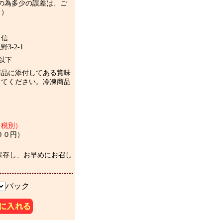
の為多少の誤差は、ご
。）
ま信
3-2-1
℃以下
商品に添付してある賞味
してください。冷凍商品
（税別）
００円）
保存し、お早めにお召し
パック