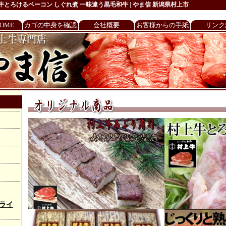
牛とろけるベーコン しぐれ煮 一味違う黒毛和牛 | やま信 新潟県村上市
OME
カゴの中身を確認
会社概要
お客様からの手紙
リンク
ライ