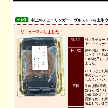
村上牛チューリンガー・ヴルスト（村上牛
リニューアルしました！
商品名
村上牛チュー
上牛ウインナ
特 徴
原料肉は、す
じっくりと熟
100%使用し
ました。
パリっとした
牛のジューシ
しみください
原料
牛肉(新潟県産
酸等)、香辛料
ン酸塩(Na) 
醤油を使った
製造していま