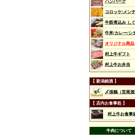
ハンバーグ
コロッケ/メン
牛筋煮込み し
牛丼/カレー/シ
オリジナル商品
村上牛ギフト
村上牛お弁当
【 新潟銘酒 】
〆張鶴（宮尾酒
【 店内お食事処 】
村上牛お食事
牛肉について