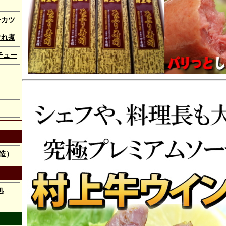
チカツ
ぐれ煮
チュー
造）
処